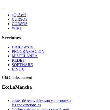
¿Qué es?
CURSOS
CURSOS
WIKI
Secciones
HARDWARE
PROGRAMACIÓN
MISCELÁNEA
REDES
SOFTWARE
LINUX
Ulti Clocks content
EcoLaMancha
costes de renovables son ya menores a
las convencionales
Coches solares: el futuro ya está aquí