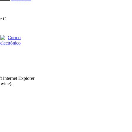
je C
t Internet Explorer
 wine).