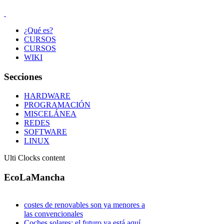
¿Qué es?
CURSOS
CURSOS
WIKI
Secciones
HARDWARE
PROGRAMACIÓN
MISCELÁNEA
REDES
SOFTWARE
LINUX
Ulti Clocks content
EcoLaMancha
costes de renovables son ya menores a
las convencionales
Coches solares: el futuro ya está aquí