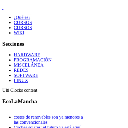
¿Qué es?
CURSOS
CURSOS
WIKI
Secciones
HARDWARE
PROGRAMACIÓN
MISCELÁNEA
REDES
SOFTWARE
LINUX
Ulti Clocks content
EcoLaMancha
costes de renovables son ya menores a
las convencionales
Coches solares: el futuro ya está aquí