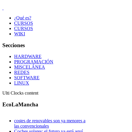
¿Qué es?
CURSOS
CURSOS
WIKI
Secciones
HARDWARE
PROGRAMACIÓN
MISCELÁNEA
REDES
SOFTWARE
LINUX
Ulti Clocks content
EcoLaMancha
costes de renovables son ya menores a
las convencionales
Coches solares: el futuro ya está aquí