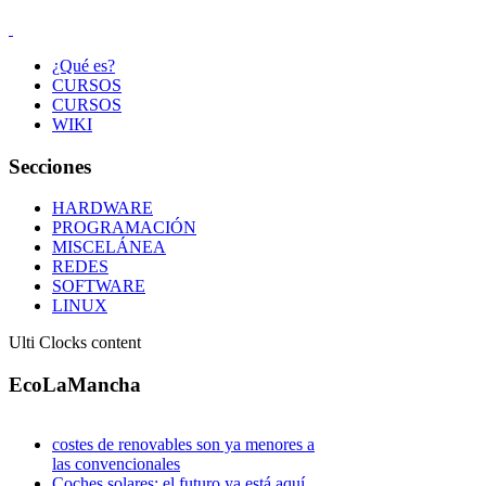
¿Qué es?
CURSOS
CURSOS
WIKI
Secciones
HARDWARE
PROGRAMACIÓN
MISCELÁNEA
REDES
SOFTWARE
LINUX
Ulti Clocks content
EcoLaMancha
costes de renovables son ya menores a
las convencionales
Coches solares: el futuro ya está aquí