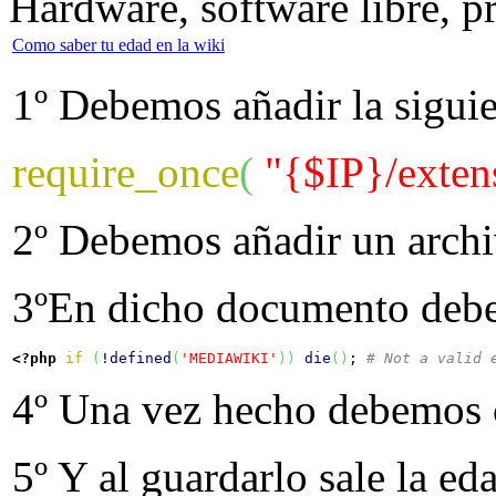
Hardware, software libre, 
Como saber tu edad en la wiki
1º Debemos añadir la siguie
require_once
(
"{$IP}/exten
2º Debemos añadir un arch
3ºEn dicho documento debem
<?php
if
(
!
defined
(
'MEDIAWIKI'
)
)
die
(
)
; 
# Not a valid 
4º Una vez hecho debemos c
5º Y al guardarlo sale la ed