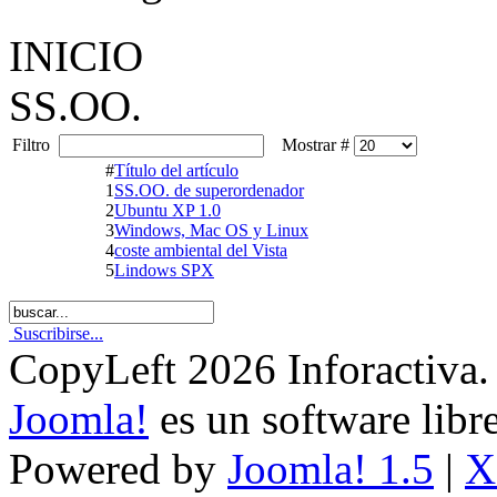
INICIO
SS.OO.
Filtro
Mostrar #
#
Título del artículo
1
SS.OO. de superordenador
2
Ubuntu XP 1.0
3
Windows, Mac OS y Linux
4
coste ambiental del Vista
5
Lindows SPX
Suscribirse...
CopyLeft 2026 Inforactiva.
Joomla!
es un software libr
Powered by
Joomla! 1.5
|
X