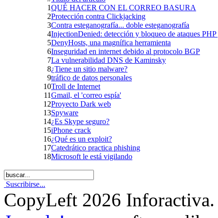
1
QUÉ HACER CON EL CORREO BASURA
2
Protección contra Clickjacking
3
Contra esteganografía... doble esteganografía
4
InjectionDenied: detección y bloqueo de ataques PH
5
DenyHosts, una magnífica herramienta
6
Inseguridad en internet debido al protocolo BGP
7
La vulnerabilidad DNS de Kaminsky
8
¿Tiene un sitio malware?
9
tráfico de datos personales
10
Troll de Internet
11
Gmail, el 'correo espía'
12
Proyecto Dark web
13
Spyware
14
¿Es Skype seguro?
15
iPhone crack
16
¿Qué es un exploit?
17
Catedrático practica phishing
18
Microsoft le está vigilando
Suscribirse...
CopyLeft 2026 Inforactiva.