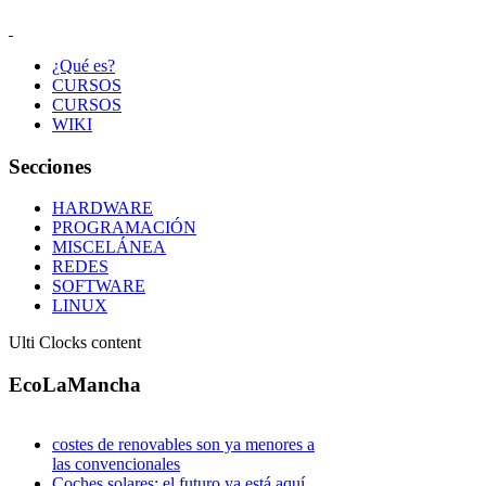
¿Qué es?
CURSOS
CURSOS
WIKI
Secciones
HARDWARE
PROGRAMACIÓN
MISCELÁNEA
REDES
SOFTWARE
LINUX
Ulti Clocks content
EcoLaMancha
costes de renovables son ya menores a
las convencionales
Coches solares: el futuro ya está aquí