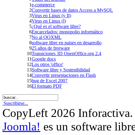
1
e-commerce
2
Convertir bases de datos Access a MySQL
3
Virus en Linux (y II)
4
Virus en Linux (I)
5
¿Qué es el software libre?
6
Encarcelados: monopolio informático
7
No al OOXML
8
software libre en paises en desarrollo
9
25 años de freeware
10
Transiciones 3D OpenOffice.org 2.4
11
Google docs
12
Los otros 'office'
13
Software libre y Sostenibilidad
14
Convertir presentaciones en Flash
15
bug de Excel 2007
16
El formato PDF
Suscribirse...
CopyLeft 2026 Inforactiva.
Joomla!
es un software libr