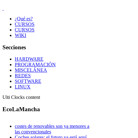
¿Qué es?
CURSOS
CURSOS
WIKI
Secciones
HARDWARE
PROGRAMACIÓN
MISCELÁNEA
REDES
SOFTWARE
LINUX
Ulti Clocks content
EcoLaMancha
costes de renovables son ya menores a
las convencionales
Coches solares: el futuro ya está aquí