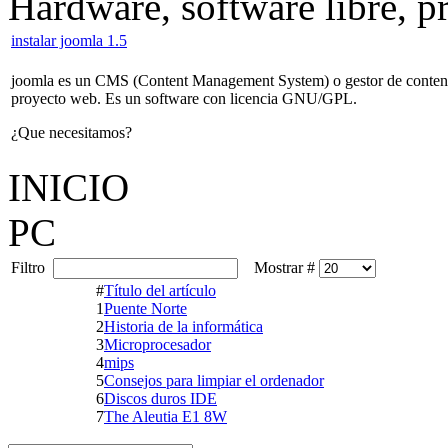
Hardware, software libre, 
instalar joomla 1.5
joomla es un CMS (Content Management System) o gestor de contenido
proyecto web. Es un software con licencia GNU/GPL.
¿Que necesitamos?
INICIO
PC
Filtro
Mostrar #
#
Título del artículo
1
Puente Norte
2
Historia de la informática
3
Microprocesador
4
mips
5
Consejos para limpiar el ordenador
6
Discos duros IDE
7
The Aleutia E1 8W