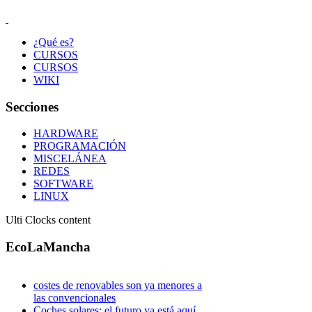
¿Qué es?
CURSOS
CURSOS
WIKI
Secciones
HARDWARE
PROGRAMACIÓN
MISCELÁNEA
REDES
SOFTWARE
LINUX
Ulti Clocks content
EcoLaMancha
costes de renovables son ya menores a
las convencionales
Coches solares: el futuro ya está aquí