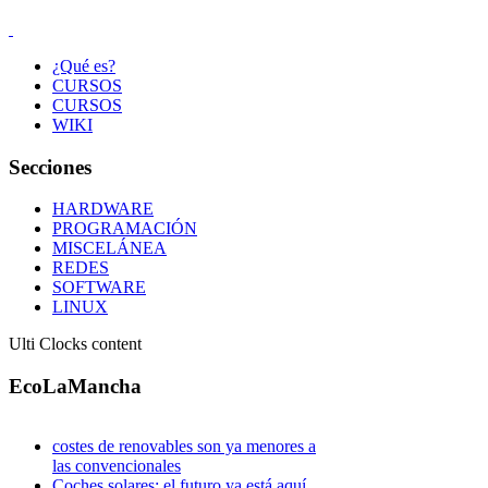
¿Qué es?
CURSOS
CURSOS
WIKI
Secciones
HARDWARE
PROGRAMACIÓN
MISCELÁNEA
REDES
SOFTWARE
LINUX
Ulti Clocks content
EcoLaMancha
costes de renovables son ya menores a
las convencionales
Coches solares: el futuro ya está aquí