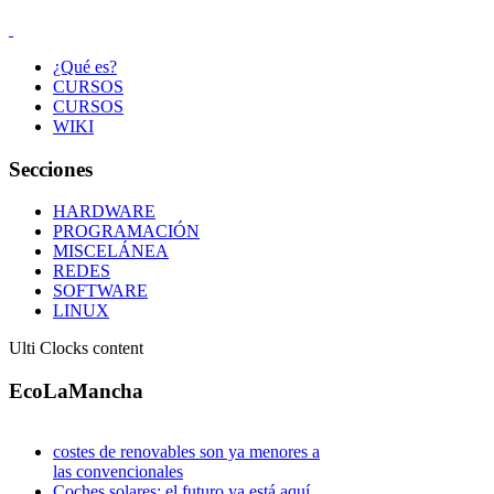
¿Qué es?
CURSOS
CURSOS
WIKI
Secciones
HARDWARE
PROGRAMACIÓN
MISCELÁNEA
REDES
SOFTWARE
LINUX
Ulti Clocks content
EcoLaMancha
costes de renovables son ya menores a
las convencionales
Coches solares: el futuro ya está aquí