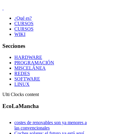
¿Qué es?
CURSOS
CURSOS
WIKI
Secciones
HARDWARE
PROGRAMACIÓN
MISCELÁNEA
REDES
SOFTWARE
LINUX
Ulti Clocks content
EcoLaMancha
costes de renovables son ya menores a
las convencionales
Coches solares: el futuro ya está aquí