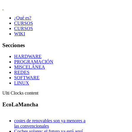
¿Qué es?
CURSOS
CURSOS
WIKI
Secciones
HARDWARE
PROGRAMACIÓN
MISCELÁNEA
REDES
SOFTWARE
LINUX
Ulti Clocks content
EcoLaMancha
costes de renovables son ya menores a
las convencionales
Coches solares: el futuro ya está aquí