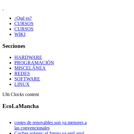
¿Qué es?
CURSOS
CURSOS
WIKI
Secciones
HARDWARE
PROGRAMACIÓN
MISCELÁNEA
REDES
SOFTWARE
LINUX
Ulti Clocks content
EcoLaMancha
costes de renovables son ya menores a
las convencionales
Coches solares: el futuro ya está aquí