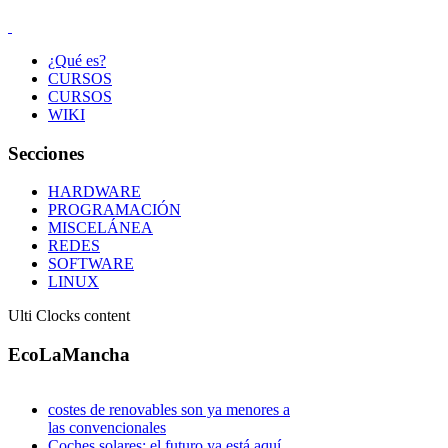
¿Qué es?
CURSOS
CURSOS
WIKI
Secciones
HARDWARE
PROGRAMACIÓN
MISCELÁNEA
REDES
SOFTWARE
LINUX
Ulti Clocks content
EcoLaMancha
costes de renovables son ya menores a
las convencionales
Coches solares: el futuro ya está aquí