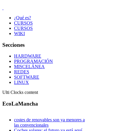
¿Qué es?
CURSOS
CURSOS
WIKI
Secciones
HARDWARE
PROGRAMACIÓN
MISCELÁNEA
REDES
SOFTWARE
LINUX
Ulti Clocks content
EcoLaMancha
costes de renovables son ya menores a
las convencionales
Coches solares: el futuro ya está aquí