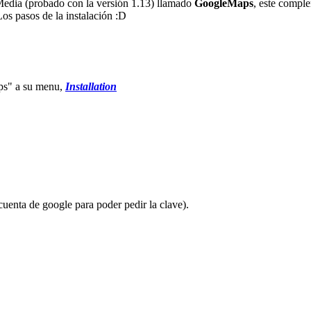
Media (probado con la versión 1.13) llamado
GoogleMaps
, este comple
Los pasos de la instalación :D
ps" a su menu,
Installation
enta de google para poder pedir la clave).