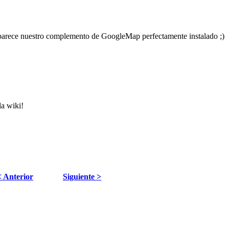
aparece nuestro complemento de GoogleMap perfectamente instalado ;)
la wiki!
< Anterior
Siguiente >