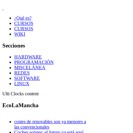
¿Qué es?
CURSOS
CURSOS
WIKI
Secciones
HARDWARE
PROGRAMACIÓN
MISCELÁNEA
REDES
SOFTWARE
LINUX
Ulti Clocks content
EcoLaMancha
costes de renovables son ya menores a
las convencionales
Coches solares: el futuro ya está aquí