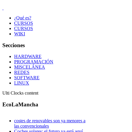
¿Qué es?
CURSOS
CURSOS
WIKI
Secciones
HARDWARE
PROGRAMACIÓN
MISCELÁNEA
REDES
SOFTWARE
LINUX
Ulti Clocks content
EcoLaMancha
costes de renovables son ya menores a
las convencionales
Coches solares: el futuro ya está aquí