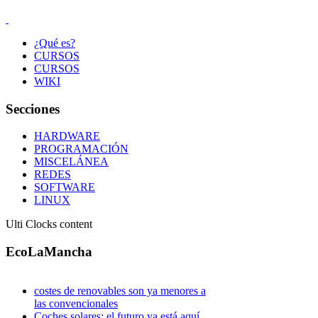
¿Qué es?
CURSOS
CURSOS
WIKI
Secciones
HARDWARE
PROGRAMACIÓN
MISCELÁNEA
REDES
SOFTWARE
LINUX
Ulti Clocks content
EcoLaMancha
costes de renovables son ya menores a
las convencionales
Coches solares: el futuro ya está aquí