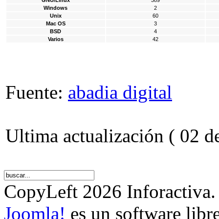
Windows
2
Unix
60
Mac OS
3
BSD
4
Varios
42
Fuente:
abadia digital
Ultima actualización ( 02 
CopyLeft 2026 Inforactiva.
Joomla!
es un software libr