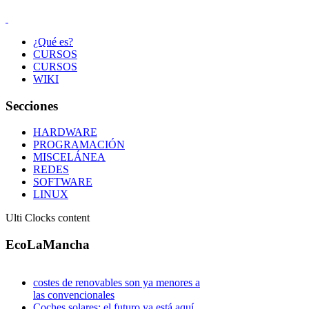
¿Qué es?
CURSOS
CURSOS
WIKI
Secciones
HARDWARE
PROGRAMACIÓN
MISCELÁNEA
REDES
SOFTWARE
LINUX
Ulti Clocks content
EcoLaMancha
costes de renovables son ya menores a
las convencionales
Coches solares: el futuro ya está aquí