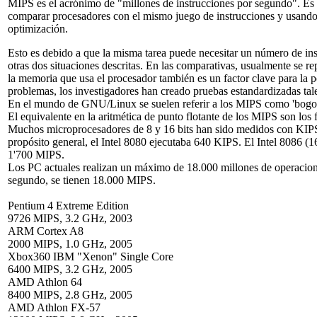
MIPS es el acrónimo de "millones de instrucciones por segundo". Es u
comparar procesadores con el mismo juego de instrucciones y usand
optimización.
Esto es debido a que la misma tarea puede necesitar un número de inst
otras dos situaciones descritas. En las comparativas, usualmente se re
la memoria que usa el procesador también es un factor clave para la 
problemas, los investigadores han creado pruebas estandardizadas ta
En el mundo de GNU/Linux se suelen referir a los MIPS como 'bog
El equivalente en la aritmética de punto flotante de los MIPS son los 
Muchos microprocesadores de 8 y 16 bits han sido medidos con KIPS 
propósito general, el Intel 8080 ejecutaba 640 KIPS. El Intel 8086 
1'700 MIPS.
Los PC actuales realizan un máximo de 18.000 millones de operaciones
segundo, se tienen 18.000 MIPS.
Pentium 4 Extreme Edition
9726 MIPS, 3.2 GHz, 2003
ARM Cortex A8
2000 MIPS, 1.0 GHz, 2005
Xbox360 IBM "Xenon" Single Core
6400 MIPS, 3.2 GHz, 2005
AMD Athlon 64
8400 MIPS, 2.8 GHz, 2005
AMD Athlon FX-57