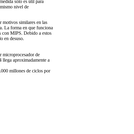
edida sólo es útil para
 mismo nivel de
r motivos similares en las
sta. La forma en que funciona
los con MIPS. Debido a estos
do en desuso.
er microprocesador de
 4 llega aproximadamente a
.000 millones de ciclos por