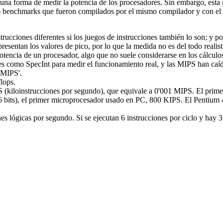
na forma de medir la potencia de los procesadores. Sin embargo, esta m
o benchmarks que fueron compilados por el mismo compilador y con el
rucciones diferentes si los juegos de instrucciones también lo son; y po
presentan los valores de pico, por lo que la medida no es del todo reali
potencia de un procesador, algo que no suele considerarse en los cálcu
les como
SpecInt
para medir el funcionamiento real, y las MIPS han caí
oMIPS'.
flops.
(kiloinstrucciones por segundo), que equivale a 0'001 MIPS. El prim
(16 bits), el primer microprocesador usado en PC, 800 KIPS. El Pentium
 lógicas por segundo. Si se ejecutan 6 instrucciones por ciclo y hay 3