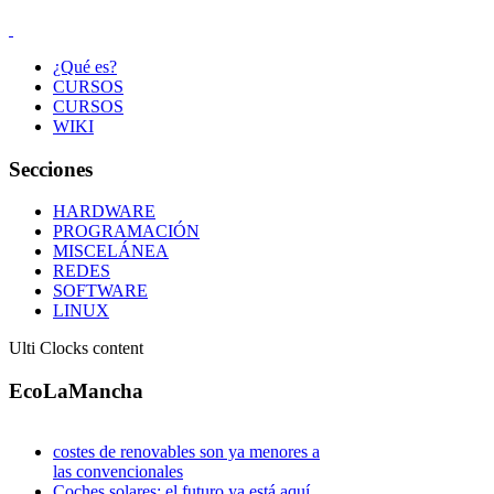
¿Qué es?
CURSOS
CURSOS
WIKI
Secciones
HARDWARE
PROGRAMACIÓN
MISCELÁNEA
REDES
SOFTWARE
LINUX
Ulti Clocks content
EcoLaMancha
costes de renovables son ya menores a
las convencionales
Coches solares: el futuro ya está aquí