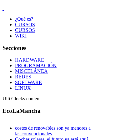
¿Qué es?
CURSOS
CURSOS
WIKI
Secciones
HARDWARE
PROGRAMACIÓN
MISCELÁNEA
REDES
SOFTWARE
LINUX
Ulti Clocks content
EcoLaMancha
costes de renovables son ya menores a
las convencionales
Coches solares: el futuro ya está aquí