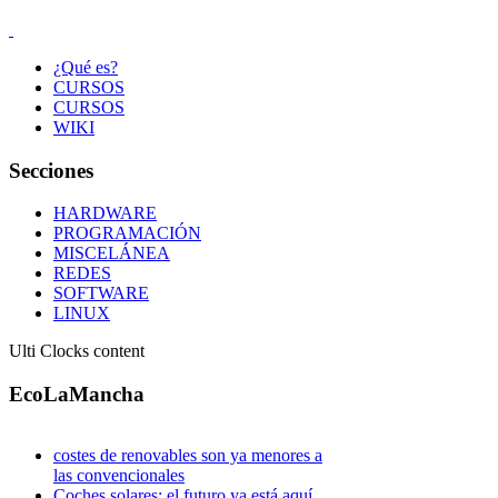
¿Qué es?
CURSOS
CURSOS
WIKI
Secciones
HARDWARE
PROGRAMACIÓN
MISCELÁNEA
REDES
SOFTWARE
LINUX
Ulti Clocks content
EcoLaMancha
costes de renovables son ya menores a
las convencionales
Coches solares: el futuro ya está aquí