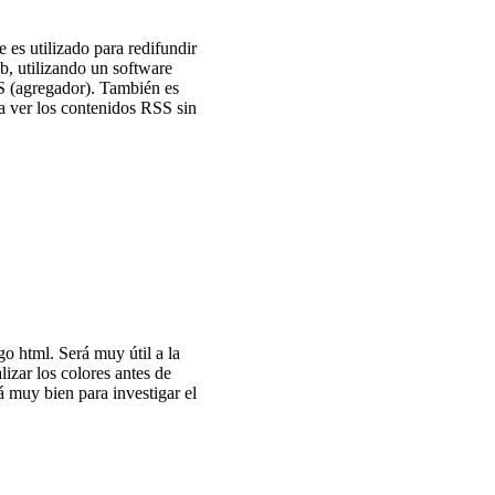
e es utilizado para
redifundir
eb, utilizando un software
S (agregador). También es
a ver los contenidos RSS sin
go html. Será muy útil a la
zar los colores antes de
tá muy bien para investigar el